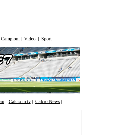
i Campioni
|
Video
|
Sport
|
oni
|
Calcio in tv
|
Calcio News
|