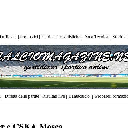
ufficiali
|
Pronostici
|
Curiosità e statistiche
|
Area Tecnica
|
Storie d
i
|
Diretta delle partite
|
Risultati live
|
Fantacalcio
|
Probabili formazi
nter e CSKA Mosca