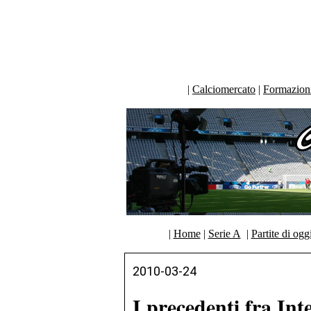
|
Calciomercato
|
Formazioni 
|
Home
|
Serie A
|
Partite di ogg
2010-03-24
I precedenti fra I