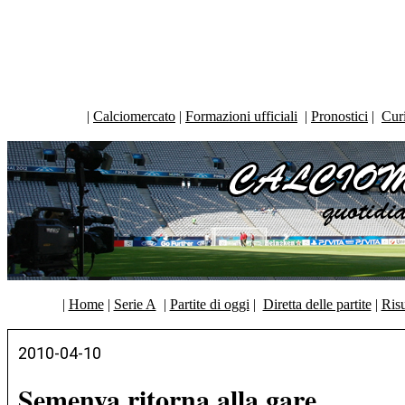
|
Calciomercato
|
Formazioni ufficiali
|
Pronostici
|
Curi
|
Home
|
Serie A
|
Partite di oggi
|
Diretta delle partite
|
Risu
2010-04-10
Semenya ritorna alla gare