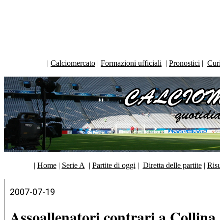
|
Calciomercato
|
Formazioni ufficiali
|
Pronostici
|
Curi
|
Home
|
Serie A
|
Partite di oggi
|
Diretta delle partite
|
Risu
2007-07-19
Assoallenatori contrari a Collina