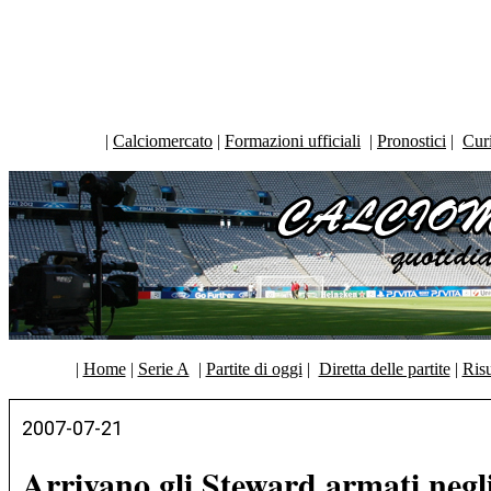
|
Calciomercato
|
Formazioni ufficiali
|
Pronostici
|
Curi
|
Home
|
Serie A
|
Partite di oggi
|
Diretta delle partite
|
Risu
2007-07-21
Arrivano gli Steward armati negli