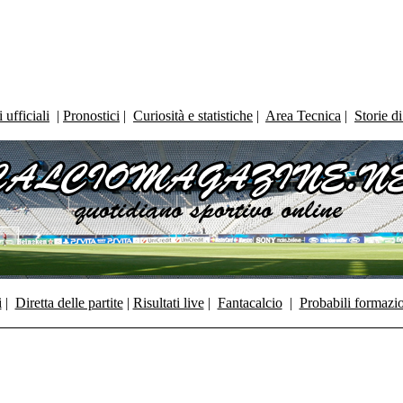
ufficiali
|
Pronostici
|
Curiosità e statistiche
|
Area Tecnica
|
Storie d
i
|
Diretta delle partite
|
Risultati live
|
Fantacalcio
|
Probabili formazi