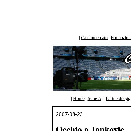
|
Calciomercato
|
Formazioni 
|
Home
|
Serie A
|
Partite di ogg
2007-08-23
Occhio a Jankovic