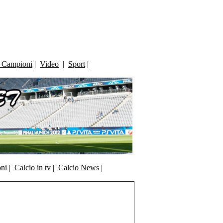
i Campioni
|
Video
|
Sport
|
oni
|
Calcio in tv
|
Calcio News
|