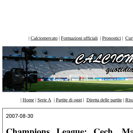
|
Calciomercato
|
Formazioni ufficiali
|
Pronostici
|
Curi
|
Home
|
Serie A
|
Partite di oggi
|
Diretta delle partite
|
Risu
2007-08-30
Champions League: Cech, Mal