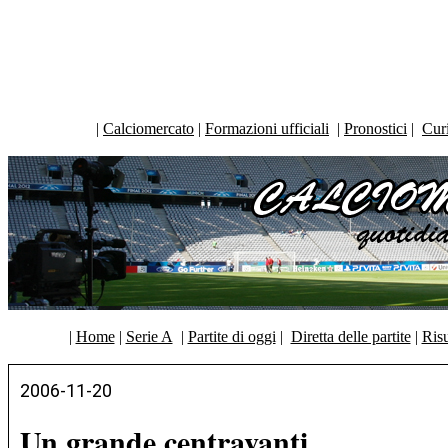
|
Calciomercato
|
Formazioni ufficiali
|
Pronostici
|
Curi
|
Home
|
Serie A
|
Partite di oggi
|
Diretta delle partite
|
Risu
2006-11-20
Un grande centravanti