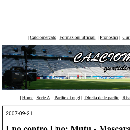
|
Calciomercato
|
Formazioni ufficiali
|
Pronostici
|
Curi
|
Home
|
Serie A
|
Partite di oggi
|
Diretta delle partite
|
Risu
2007-09-21
Uno contro Uno: Mutu - Mascar