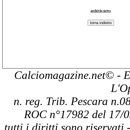
archivio news
Calciomagazine.net
© - E
L'O
n. reg. Trib. Pescara n.08
ROC n°17982 del 17/0
tutti i diritti sono riservat