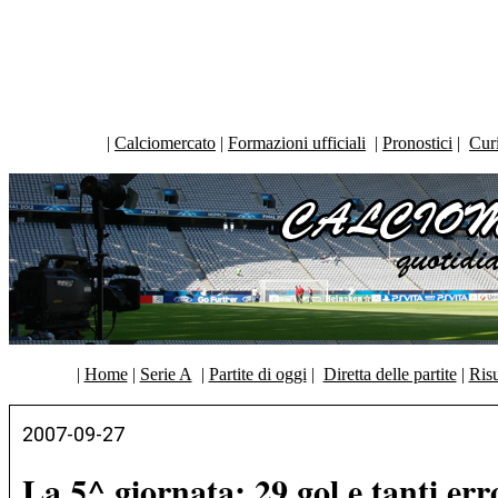
|
Calciomercato
|
Formazioni ufficiali
|
Pronostici
|
Curi
|
Home
|
Serie A
|
Partite di oggi
|
Diretta delle partite
|
Risu
2007-09-27
La 5^ giornata: 29 gol e tanti erro