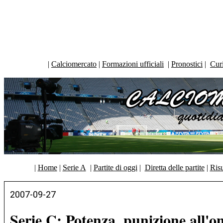
|
Calciomercato
|
Formazioni ufficiali
|
Pronostici
|
Curi
|
Home
|
Serie A
|
Partite di oggi
|
Diretta delle partite
|
Risu
2007-09-27
Serie C: Potenza, punizione all'o