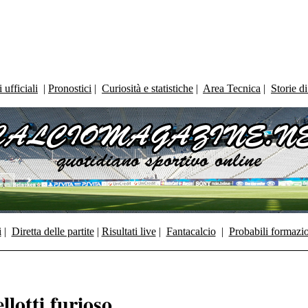
ufficiali
|
Pronostici
|
Curiosità e statistiche
|
Area Tecnica
|
Storie d
i
|
Diretta delle partite
|
Risultati live
|
Fantacalcio
|
Probabili formazi
llotti furioso