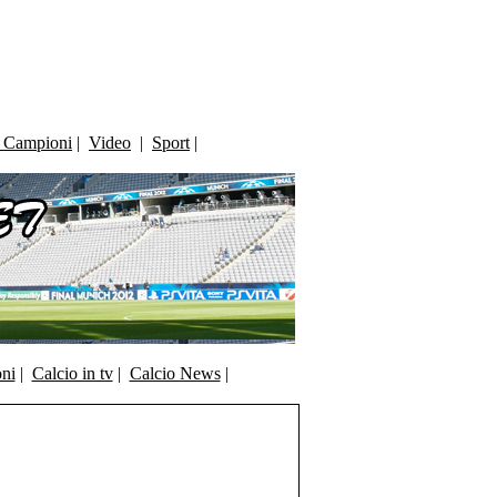
i Campioni
|
Video
|
Sport
|
oni
|
Calcio in tv
|
Calcio News
|