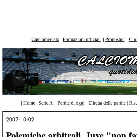
|
Calciomercato
|
Formazioni ufficiali
|
Pronostici
|
Curi
|
Home
|
Serie A
|
Partite di oggi
|
Diretta delle partite
|
Risu
2007-10-02
Polemiche arbitrali, Juve "non fa