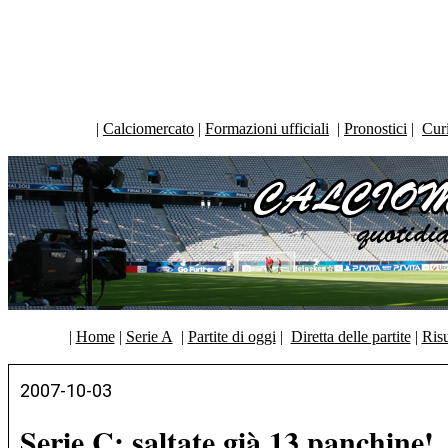
|
Calciomercato
|
Formazioni ufficiali
|
Pronostici
|
Curi
|
Home
|
Serie A
|
Partite di oggi
|
Diretta delle partite
|
Risu
2007-10-03
Serie C: saltate già 13 panchine!