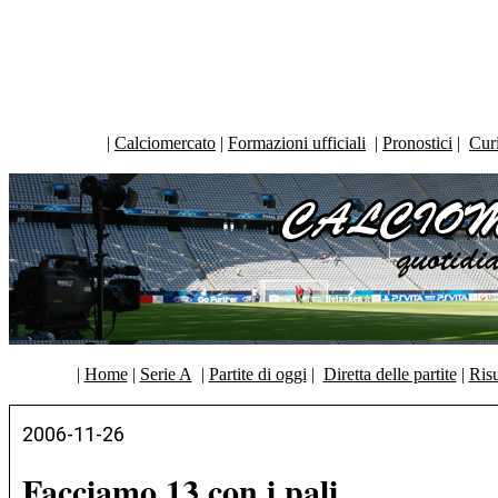
|
Calciomercato
|
Formazioni ufficiali
|
Pronostici
|
Curi
|
Home
|
Serie A
|
Partite di oggi
|
Diretta delle partite
|
Risu
2006-11-26
Facciamo 13 con i pali...