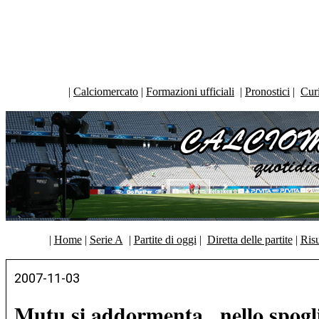
|
Calciomercato
|
Formazioni ufficiali
|
Pronostici
|
Curi
|
Home
|
Serie A
|
Partite di oggi
|
Diretta delle partite
|
Risu
2007-11-03
Mutu si addormenta...nello spogl