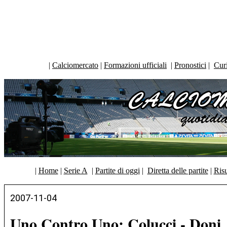
|
Calciomercato
|
Formazioni ufficiali
|
Pronostici
|
Curi
|
Home
|
Serie A
|
Partite di oggi
|
Diretta delle partite
|
Risu
2007-11-04
Uno Contro Uno: Colucci - Doni