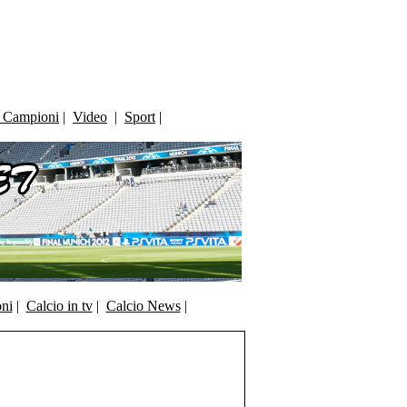
i Campioni
|
Video
|
Sport
|
oni
|
Calcio in tv
|
Calcio News
|