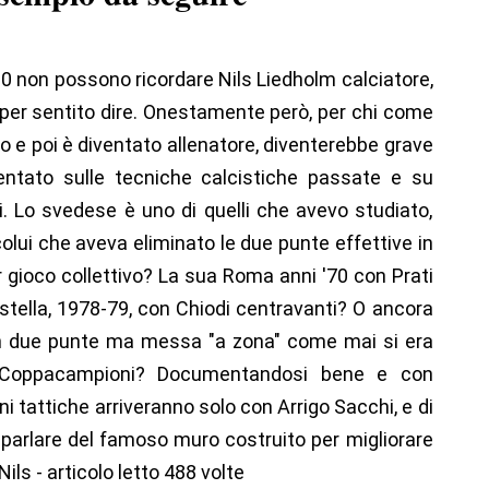
60 non possono ricordare Nils Liedholm calciatore,
o per sentito dire. Onestamente però, per chi come
io e poi è diventato allenatore, diventerebbe grave
entato sulle tecniche calcistiche passate e su
i. Lo svedese è uno di quelli che avevo studiato,
olui che aveva eliminato le due punte effettive in
 gioco collettivo? La sua Roma anni '70 con Prati
 stella, 1978-79, con Chiodi centravanti? O ancora
on due punte ma messa "a zona" come mai si era
a Coppacampioni? Documentandosi bene e con
i tattiche arriveranno solo con Arrigo Sacchi, e di
parlare del famoso muro costruito per migliorare
Nils - articolo letto 488 volte