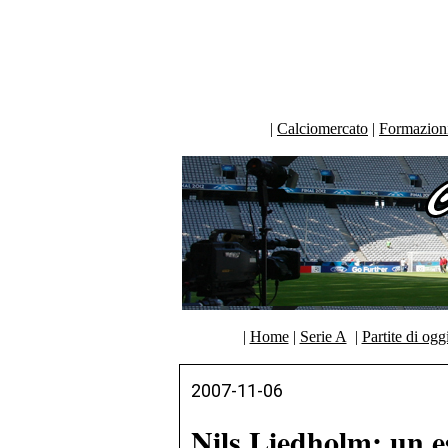
|
Calciomercato
|
Formazioni 
|
Home
|
Serie A
|
Partite di ogg
2007-11-06
Nils Liedholm: un e