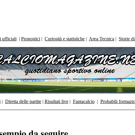
ufficiali
|
Pronostici
|
Curiosità e statistiche
|
Area Tecnica
|
Storie d
i
|
Diretta delle partite
|
Risultati live
|
Fantacalcio
|
Probabili formazi
sempio da seguire