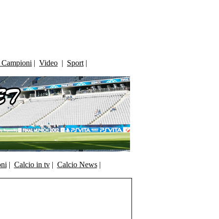
i Campioni
|
Video
|
Sport
|
oni
|
Calcio in tv
|
Calcio News
|