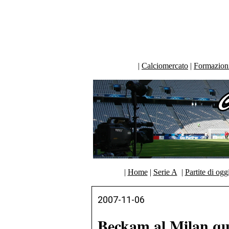
|
Calciomercato
|
Formazioni 
|
Home
|
Serie A
|
Partite di ogg
2007-11-06
Beckam al Milan qu