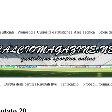
ufficiali
|
Pronostici
|
Curiosità e statistiche
|
Area Tecnica
|
Storie d
i
|
Diretta delle partite
|
Risultati live
|
Fantacalcio
|
Probabili formazi
otato 20