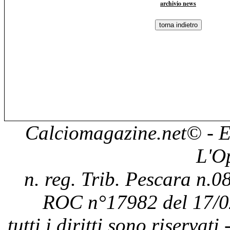
archivio news
Calciomagazine.net
© - E
L'O
n. reg. Trib. Pescara n.08
ROC n°17982 del 17/0
tutti i diritti sono riservat