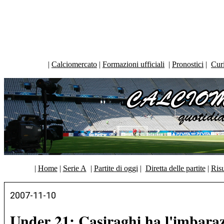
|
Calciomercato
|
Formazioni ufficiali
|
Pronostici
|
Curi
|
Home
|
Serie A
|
Partite di oggi
|
Diretta delle partite
|
Risu
2007-11-10
Under 21: Casiraghi ha l'imbarazz