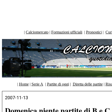
|
Calciomercato
|
Formazioni ufficiali
|
Pronostici
|
Curi
|
Home
|
Serie A
|
Partite di oggi
|
Diretta delle partite
|
Risu
2007-11-13
Domenica niente partite di B e C