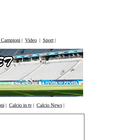
i Campioni
|
Video
|
Sport
|
oni
|
Calcio in tv
|
Calcio News
|