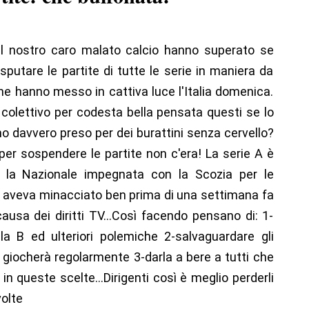
el nostro caro malato calcio hanno superato se
sputare le partite di tutte le serie in maniera da
che hanno messo in cattiva luce l'Italia domenica.
olettivo per codesta bella pensata questi se lo
 davvero preso per dei burattini senza cervello?
per sospendere le partite non c'era! La serie A è
 la Nazionale impegnata con la Scozia per le
e B aveva minacciato ben prima di una settimana fa
usa dei diritti TV...Così facendo pensano di: 1-
la B ed ulteriori polemiche 2-salvaguardare gli
si giocherà regolarmente 3-darla a bere a tutti che
 in queste scelte...Dirigenti così è meglio perderli
volte