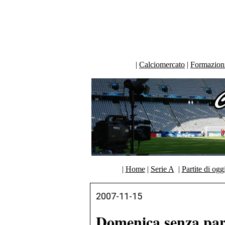
|
Calciomercato
|
Formazioni 
|
Home
|
Serie A
|
Partite di ogg
2007-11-15
Domenica senza part