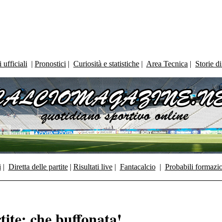
ufficiali
|
Pronostici
|
Curiosità e statistiche
|
Area Tecnica
|
Storie d
i
|
Diretta delle partite
|
Risultati live
|
Fantacalcio
|
Probabili formazi
ite: che buffonata!