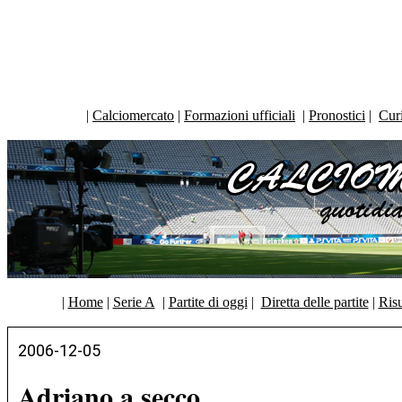
|
Calciomercato
|
Formazioni ufficiali
|
Pronostici
|
Curi
|
Home
|
Serie A
|
Partite di oggi
|
Diretta delle partite
|
Risu
2006-12-05
Adriano a secco