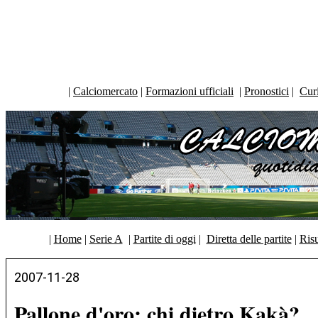
|
Calciomercato
|
Formazioni ufficiali
|
Pronostici
|
Curi
|
Home
|
Serie A
|
Partite di oggi
|
Diretta delle partite
|
Risu
2007-11-28
Pallone d'oro: chi dietro Kakà?