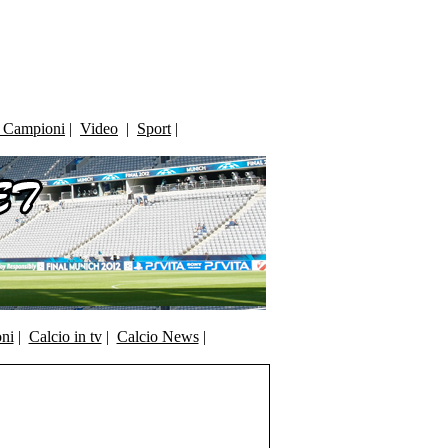
i Campioni
|
Video
|
Sport
|
oni
|
Calcio in tv
|
Calcio News
|