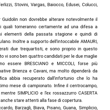
erlizzi, Stovini, Vargas, Baiocco, Edusei, Colucci,
 Guidolin non dovrebbe alterare notevolmente il
 i quali torneranno certamente ad una difesa a
i elementi della passata stagione e quindi di
ulano. Inoltre a supporto dell’intoccabile AMAURI,
rati due trequartisti, e sono proprio in questo
nto vi sono ben quattro candidati per le due maglie
brano essere BRESCIANO e MICCOLI, forse più
ernative Brienza e Cavani, ma molto dipenderà da
ica abbia recuperato dall’infortunio che lo ha
ultimo mese di campionato. Infine il centrocampo,
, mentre SIMPLICIO e l’ex rossazzurro CASERTA
anche stare attenti alla fase di copertura.
ardo, Barzagli, Biava, Pisano, Guana, Simplicio,