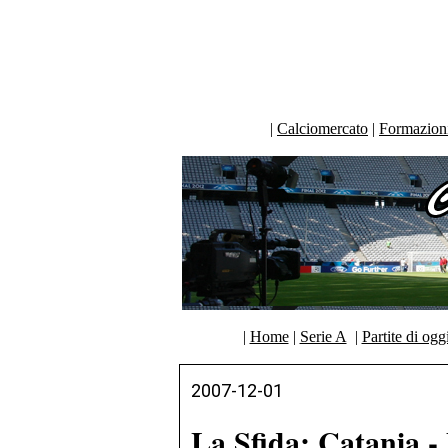
|
Calciomercato
|
Formazioni 
|
Home
|
Serie A
|
Partite di ogg
2007-12-01
La Sfida: Catania -