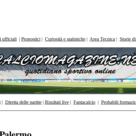
ufficiali
|
Pronostici
|
Curiosità e statistiche
|
Area Tecnica
|
Storie d
i
|
Diretta delle partite
|
Risultati live
|
Fantacalcio
|
Probabili formazi
 Palermo