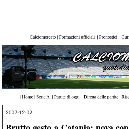
|
Calciomercato
|
Formazioni ufficiali
|
Pronostici
|
Curi
|
Home
|
Serie A
|
Partite di oggi
|
Diretta delle partite
|
Risu
2007-12-02
Brutto gesto a Catania: uova con