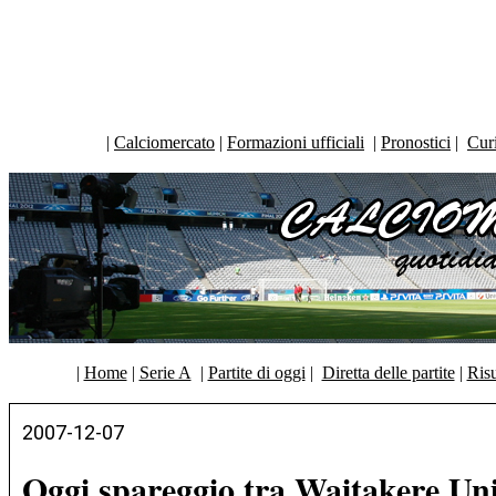
|
Calciomercato
|
Formazioni ufficiali
|
Pronostici
|
Curi
|
Home
|
Serie A
|
Partite di oggi
|
Diretta delle partite
|
Risu
2007-12-07
Oggi spareggio tra Waitakere Un