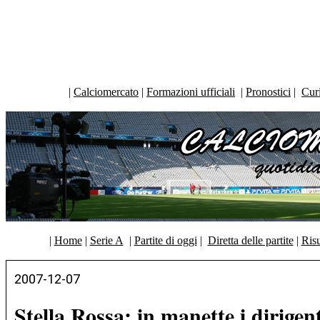
|
Calciomercato
|
Formazioni ufficiali
|
Pronostici
|
Curi
|
Home
|
Serie A
|
Partite di oggi
|
Diretta delle partite
|
Risu
2007-12-07
Stella Rossa: in manette i dirigent