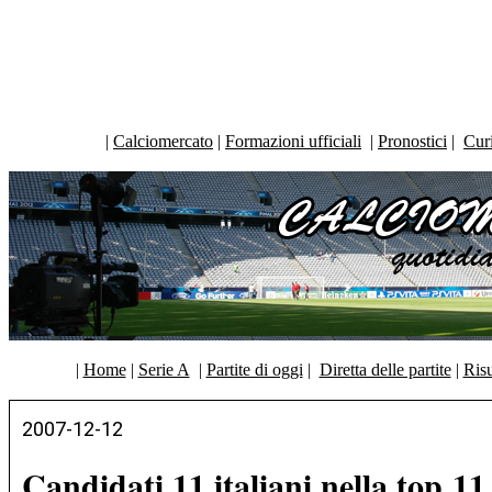
|
Calciomercato
|
Formazioni ufficiali
|
Pronostici
|
Curi
|
Home
|
Serie A
|
Partite di oggi
|
Diretta delle partite
|
Risu
2007-12-12
Candidati 11 italiani nella top 11