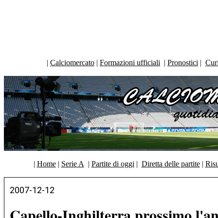
|
Calciomercato
|
Formazioni ufficiali
|
Pronostici
|
Curi
|
Home
|
Serie A
|
Partite di oggi
|
Diretta delle partite
|
Risu
2007-12-12
Capello-Inghilterra prossimo l'a