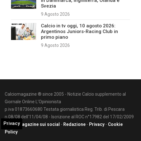
in Danimarca, Inghilterra, Olanda e
Svezia
9 Agosto 2026
Calcio in tv oggi, 10 agosto 2026:
Argentinos Juniors-Racing Club in
primo piano
9 Agosto 2026
Calciomagazine ® since 2005 - Notizie Calcio supplemento al
Giornale Online L'Opinionista
p.iva 01873660680 Testata giornalistica Reg. Trib. di Pescara
n.08/08 dell'11/04/08 - Iscrizione al ROC n°17982 del 17/02/2009
Privacy
Calciomagazine sui social
-
Redazione
-
Privacy
-
Cookie
Policy