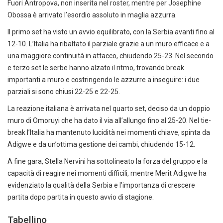
Fuori Antropova, non inserita nel roster, mentre per Josephine
Obossa è arrivato l’esordio assoluto in maglia azzurra.
Il primo set ha visto un avvio equilibrato, con la Serbia avanti fino al
12-10. L’Italia ha ribaltato il parziale grazie a un muro efficace e a
una maggiore continuità in attacco, chiudendo 25-23. Nel secondo
e terzo set le serbe hanno alzato il ritmo, trovando break
importanti a muro e costringendo le azzurre a inseguire: i due
parziali si sono chiusi 22-25 e 22-25.
La reazione italiana è arrivata nel quarto set, deciso da un doppio
muro di Omoruyi che ha dato il via all’allungo fino al 25-20. Nel tie-
break l’Italia ha mantenuto lucidità nei momenti chiave, spinta da
Adigwe e da un’ottima gestione dei cambi, chiudendo 15-12.
A fine gara, Stella Nervini ha sottolineato la forza del gruppo e la
capacità di reagire nei momenti difficili, mentre Merit Adigwe ha
evidenziato la qualità della Serbia e l’importanza di crescere
partita dopo partita in questo avvio di stagione.
Tabellino