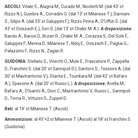
ASCOLI:
Vitale S., Alagna M., Curado M., Nicoletti M. (dal 43′ st
Rizzo N.), Guiebre A., Corradini G. (dal 13′ st Milanese T.), Damiani
S., Silipo A. (dal 33′ st Galuppini F.), Rizzo Pinna A., D’Uffizi S. (dal
43′ st Oviszach E.), Gori G. (dal 13′ st Chakir M. A.).
A disposizione:
Bando A., Barosi D., Brzan R., Chakir M. A., Corazza S., Del Sole F.,
Galuppini F., Menna D., Milanese T., Ndoj E., Oviszach E., Pagliai G.,
Palazzino F., Rizzo N., Zagari R.
GUIDONIA:
Stellato G., Viteritti O., Mule E., Frascatore P., Zappella
D., Franchini S. (dal 20′ st Sannipoli D.), Santoro S., Tessiore A. (dal
30′ st Mastrantonio V.), Starita E., Tounkara M. (dal 42′ st Bafaro
A.), Spavone A. (dal 20′ st Russo L.).
A disposizione:
Avella M.,
Bafaro A., D’Isanto A., Diori C., Mastrantonio V., Russo L., Sannipoli
D., Toma R., Vitturini D., Zuppel D.
Reti:
al 14′ st Milanese T. (Ascoli) .
Ammonizioni:
al 45’+2 st Milanese T. (Ascoli) al 18′ st Franchini S.
(Guidonia).