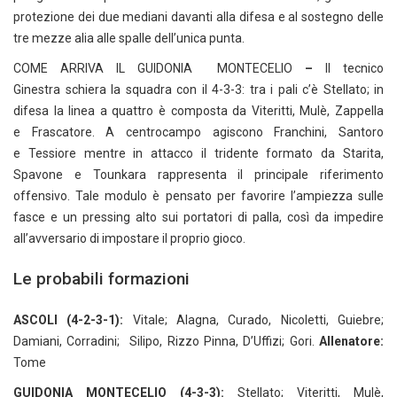
protezione dei due mediani davanti alla difesa e al sostegno delle
tre mezze alia alle spalle dell’unica punta.
COME ARRIVA IL GUIDONIA MONTECELIO
–
Il tecnico
Ginestra schiera la squadra con il 4-3-3: tra i pali c’è Stellato; in
difesa la linea a quattro è composta da Viteritti, Mulè, Zappella
e Frascatore. A centrocampo agiscono Franchini, Santoro
e Tessiore mentre in attacco il tridente formato da Starita,
Spavone e Tounkara rappresenta il principale riferimento
offensivo. Tale modulo è pensato per favorire l’ampiezza sulle
fasce e un pressing alto sui portatori di palla, così da impedire
all’avversario di impostare il proprio gioco.
Le probabili formazioni
ASCOLI (4-2-3-1):
Vitale; Alagna, Curado, Nicoletti, Guiebre;
Damiani, Corradini; Silipo, Rizzo Pinna, D’Uffizi; Gori.
Allenatore:
Tome
GUIDONIA MONTECELIO
(4-3-3):
Stellato; Viteritti, Mulè,