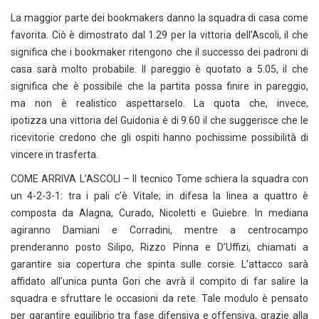
La maggior parte dei bookmakers danno la squadra di casa come
favorita. Ciò è dimostrato dal 1.29 per la vittoria dell’Ascoli, il che
significa che i bookmaker ritengono che il successo dei padroni di
casa sarà molto probabile. Il pareggio è quotato a 5.05, il che
significa che è possibile che la partita possa finire in pareggio,
ma non è realistico aspettarselo. La quota che, invece,
ipotizza una vittoria del Guidonia è di 9.60 il che suggerisce che le
ricevitorie credono che gli ospiti hanno pochissime possibilità di
vincere in trasferta.
COME ARRIVA L’ASCOLI – Il tecnico Tome schiera la squadra con
un 4-2-3-1: tra i pali c’è Vitale; in difesa la linea a quattro è
composta da Alagna, Curado, Nicoletti e Guiebre. In mediana
agiranno Damiani e Corradini, mentre a centrocampo
prenderanno posto Silipo, Rizzo Pinna e D’Uffizi, chiamati a
garantire sia copertura che spinta sulle corsie. L’attacco sarà
affidato all’unica punta Gori che avrà il compito di far salire la
squadra e sfruttare le occasioni da rete. Tale modulo è pensato
per garantire equilibrio tra fase difensiva e offensiva, grazie alla