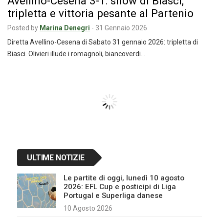
Avellino-Cesena 3-1: show di Biasci,
tripletta e vittoria pesante al Partenio
Posted by
Marina Denegri
-
31 Gennaio 2026
Diretta Avellino-Cesena di Sabato 31 gennaio 2026: tripletta di
Biasci. Olivieri illude i romagnoli, biancoverdi…
Spezia-Avellino 1-0: decide una rete di
Artistico
Posted by
Marina Denegri
-
24 Gennaio 2026