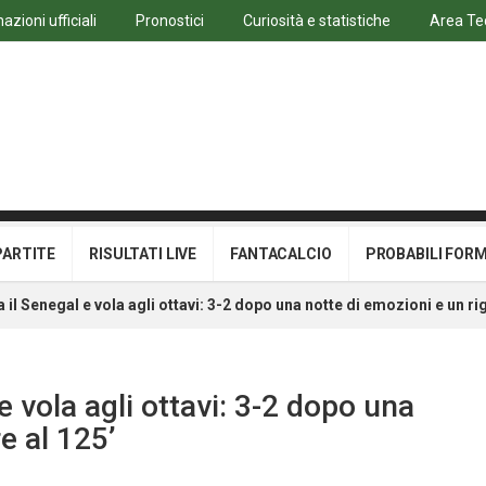
azioni ufficiali
Pronostici
Curiosità e statistiche
Area Te
PARTITE
RISULTATI LIVE
FANTACALCIO
PROBABILI FOR
a il Senegal e vola agli ottavi: 3-2 dopo una notte di emozioni e un ri
 e vola agli ottavi: 3-2 dopo una
e al 125’