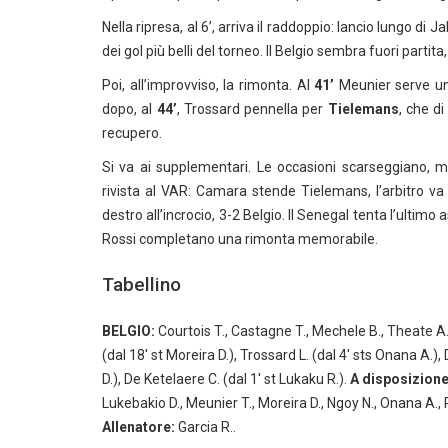
Nella ripresa, al 6’, arriva il raddoppio: lancio lungo di 
dei gol più belli del torneo. Il Belgio sembra fuori partit
Poi, all’improvviso, la rimonta. Al
41’
Meunier serve u
dopo, al
44’
, Trossard pennella per
Tielemans
, che di
recupero.
Si va ai supplementari. Le occasioni scarseggiano, 
rivista al VAR: Camara stende Tielemans, l’arbitro va
destro all’incrocio, 3-2 Belgio. Il Senegal tenta l’ultimo
Rossi completano una rimonta memorabile.
Tabellino
BELGIO:
Courtois T., Castagne T., Mechele B., Theate A.
(dal 18′ st Moreira D.), Trossard L. (dal 4′ sts Onana A.),
D.), De Ketelaere C. (dal 1′ st Lukaku R.).
A disposizione
Lukebakio D., Meunier T., Moreira D., Ngoy N., Onana A.,
Allenatore:
Garcia R..