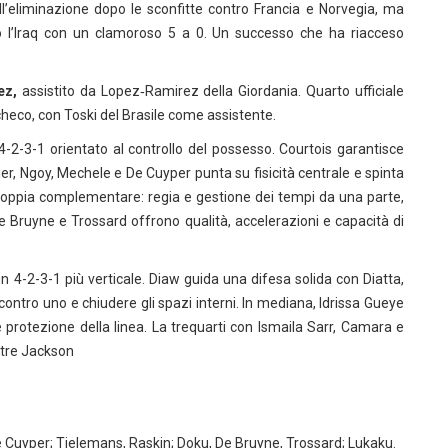
ll’eliminazione dopo le sconfitte contro Francia e Norvegia, ma
do l’Iraq con un clamoroso 5 a 0. Un successo che ha riacceso
ez,
assistito da Lopez‑Ramirez della Giordania. Quarto ufficiale
eco, con Toski del Brasile come assistente.
-2-3-1 orientato al controllo del possesso. Courtois garantisce
ier, Ngoy, Mechele e De Cuyper punta su fisicità centrale e spinta
oppia complementare: regia e gestione dei tempi da una parte,
 De Bruyne e Trossard offrono qualità, accelerazioni e capacità di
-2-3-1 più verticale. Diaw guida una difesa solida con Diatta,
 contro uno e chiudere gli spazi interni. In mediana, Idrissa Gueye
 protezione della linea. La trequarti con Ismaila Sarr, Camara e
ntre Jackson
e Cuyper; Tielemans, Raskin; Doku, De Bruyne, Trossard; Lukaku.