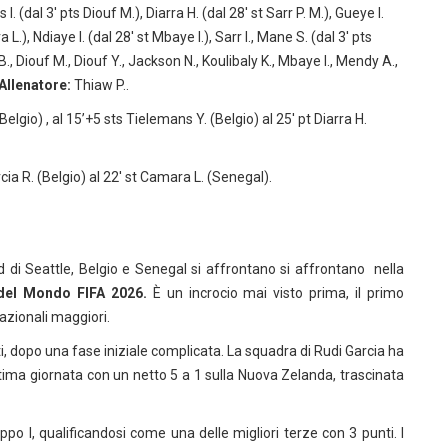
I. (dal 3′ pts Diouf M.), Diarra H. (dal 28′ st Sarr P. M.), Gueye I.
.), Ndiaye I. (dal 28′ st Mbaye I.), Sarr I., Mane S. (dal 3′ pts
., Diouf M., Diouf Y., Jackson N., Koulibaly K., Mbaye I., Mendy A.,
Allenatore:
Thiaw P..
Belgio) , al 15’+5 sts Tielemans Y. (Belgio) al 25′ pt Diarra H.
rcia R. (Belgio) al 22′ st Camara L. (Senegal).
ld di Seattle, Belgio e Senegal si affrontano
si affrontano nella
a del Mondo FIFA 2026.
È un incrocio mai visto prima, il primo
nazionali maggiori.
i, dopo una fase iniziale complicata. La squadra di Rudi Garcia ha
ultima giornata con un netto 5 a 1 sulla Nuova Zelanda, trascinata
po I, qualificandosi come una delle migliori terze con 3 punti. I