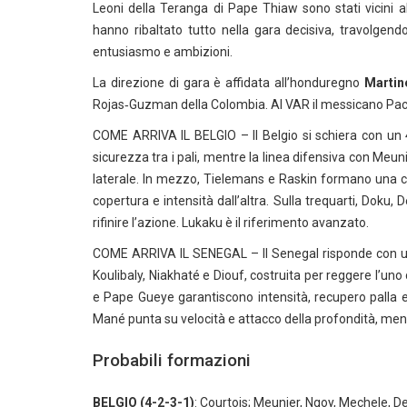
Leoni della Teranga di Pape Thiaw sono stati vicini a
hanno ribaltato tutto nella gara decisiva, travolgen
entusiasmo e ambizioni.
La direzione di gara è affidata all’honduregno
Martin
Rojas‑Guzman della Colombia. Al VAR il messicano Pach
COME ARRIVA IL BELGIO – Il Belgio si schiera con un 4
sicurezza tra i pali, mentre la linea difensiva con Meun
laterale. In mezzo, Tielemans e Raskin formano una c
copertura e intensità dall’altra. Sulla trequarti, Doku,
rifinire l’azione. Lukaku è il riferimento avanzato.
COME ARRIVA IL SENEGAL – Il Senegal risponde con un 4
Koulibaly, Niakhaté e Diouf, costruita per reggere l’uno
e Pape Gueye garantiscono intensità, recupero palla e
Mané punta su velocità e attacco della profondità, me
Probabili formazioni
BELGIO (4-2-3-1)
: Courtois; Meunier, Ngoy, Mechele, D