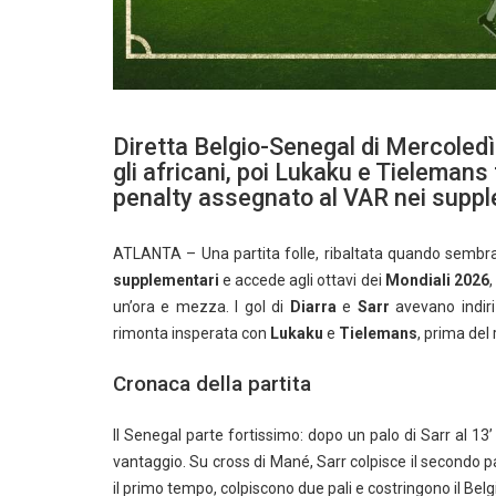
Diretta Belgio-Senegal di Mercoledì
gli africani, poi Lukaku e Tielemans
penalty assegnato al VAR nei supp
ATLANTA – Una partita folle, ribaltata quando sembra
supplementari
e accede agli ottavi dei
Mondiali 2026
,
un’ora e mezza. I gol di
Diarra
e
Sarr
avevano indiri
rimonta insperata con
Lukaku
e
Tielemans
, prima del
Cronaca della partita
Il Senegal parte fortissimo: dopo un palo di Sarr al 13’ 
vantaggio. Su cross di Mané, Sarr colpisce il secondo 
il primo tempo, colpiscono due pali e costringono il Belg