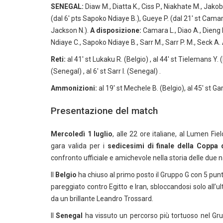
SENEGAL:
Diaw M., Diatta K., Ciss P., Niakhate M., Jakobs 
(dal 6′ pts Sapoko Ndiaye B.), Gueye P. (dal 21′ st Camara L
Jackson N.).
A disposizione:
Camara L., Diao A., Dieng B
Ndiaye C., Sapoko Ndiaye B., Sarr M., Sarr P. M., Seck A.
Reti:
al 41′ st Lukaku R. (Belgio) , al 44′ st Tielemans Y. (
(Senegal) , al 6′ st Sarr I. (Senegal) .
Ammonizioni:
al 19′ st Mechele B. (Belgio), al 45′ st Ga
Presentazione del match
Mercoledì 1 luglio
, alle 22 ore italiane, al Lumen Fie
gara valida per i
sedicesimi di finale della Copp
confronto ufficiale e amichevole nella storia delle due 
Il
Belgio
ha chiuso al primo posto il Gruppo G con 5 punt
pareggiato contro Egitto e Iran, sbloccandosi solo all’
da un brillante Leandro Trossard.
Il
Senegal
ha vissuto un percorso più tortuoso nel Grup