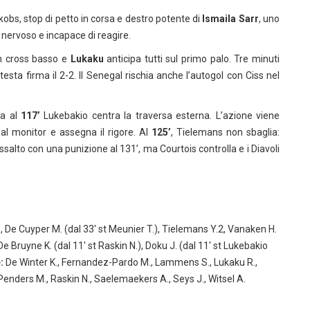
Jakobs, stop di petto in corsa e destro potente di
Ismaila Sarr
, uno
a, nervoso e incapace di reagire.
n cross basso e
Lukaku
anticipa tutti sul primo palo. Tre minuti
 testa firma il 2-2. Il Senegal rischia anche l’autogol con Ciss nel
ma al
117’
Lukebakio centra la traversa esterna. L’azione viene
 al monitor e assegna il rigore. Al
125’
, Tielemans non sbaglia:
 assalto con una punizione al 131’, ma Courtois controlla e i Diavoli
, De Cuyper M. (dal 33′ st Meunier T.), Tielemans Y.2, Vanaken H.
 De Bruyne K. (dal 11′ st Raskin N.), Doku J. (dal 11′ st Lukebakio
:
De Winter K., Fernandez-Pardo M., Lammens S., Lukaku R.,
 Penders M., Raskin N., Saelemaekers A., Seys J., Witsel A.