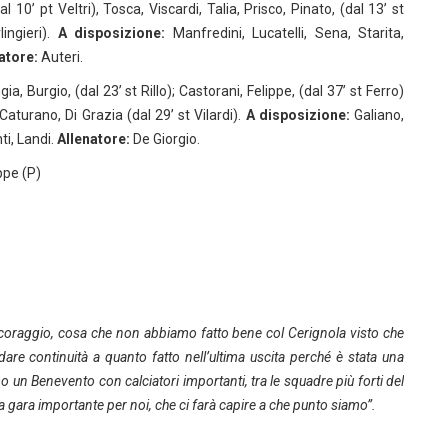
 10’ pt Veltri), Tosca, Viscardi, Talia, Prisco, Pinato, (dal 13’ st
ingieri).
A disposizione:
Manfredini, Lucatelli, Sena, Starita,
atore:
Auteri.
a, Burgio, (dal 23’ st Rillo); Castorani, Felippe, (dal 37’ st Ferro)
 Caturano, Di Grazia (dal 29’ st Vilardi).
A disposizione:
Galiano,
ti, Landi.
Allenatore:
De Giorgio.
ippe (P)
coraggio, cosa che non abbiamo fatto bene col Cerignola visto che
are continuità a quanto fatto nell’ultima uscita perché è stata una
o un Benevento con calciatori importanti, tra le squadre più forti del
 gara importante per noi, che ci farà capire a che punto siamo”.