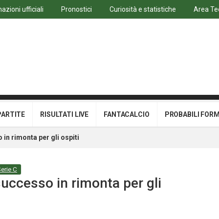
azioni ufficiali
Pronostici
Curiosità e statistiche
Area Te
PARTITE
RISULTATI LIVE
FANTACALCIO
PROBABILI FOR
in rimonta per gli ospiti
erie C
uccesso in rimonta per gli