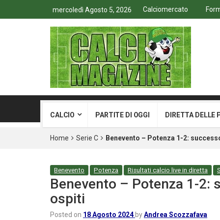
Calciomercato
Form
mercoledì Agosto 5, 2026
CALCIO
PARTITE DI OGGI
DIRETTA DELLE 
Home
Serie C
Benevento – Potenza 1-2: successo 
Benevento
Potenza
Risultati calcio live in diretta
S
Benevento – Potenza 1-2: s
ospiti
Posted on
18 Agosto 2024
by
Andrea Scozzafava