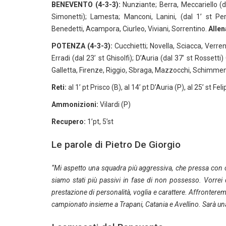
BENEVENTO (4-3-3):
Nunziante; Berra, Meccariello (dal
Simonetti); Lamesta; Manconi, Lanini, (dal 1’ st Perl
Benedetti, Acampora, Ciurleo, Viviani, Sorrentino.
Allen
POTENZA (4-3-3):
Cucchietti; Novella, Sciacca, Verrengi
Erradi (dal 23’ st Ghisolfi); D’Auria (dal 37’ st Rossetti)
Galletta, Firenze, Riggio, Sbraga, Mazzocchi, Schimmen
Reti:
al 1’ pt Prisco (B), al 14’ pt D’Auria (P), al 25’ st Fel
Ammonizioni:
Vilardi (P)
Recupero:
1’pt, 5’st
Le parole di Pietro De Giorgio
“Mi aspetto una squadra più aggressiva, che pressa con 
siamo stati più passivi in fase di non possesso. Vorrei d
prestazione di personalità, voglia e carattere. Affronterem
campionato insieme a Trapani, Catania e Avellino. Sarà una