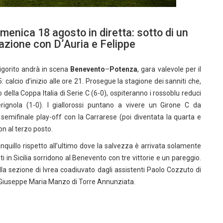
enica 18 agosto in diretta: sotto di un
uazione con D’Auria e Felippe
Vigorito andrà in scena
Benevento
–
Potenza
, gara valevole per il
calcio d’inizio alle ore 21. Prosegue la stagione dei sanniti che,
della Coppa Italia di Serie C (6-0), ospiteranno i rossoblu reduci
erignola (1-0). I giallorossi puntano a vivere un Girone C da
 semifinale play-off con la Carrarese (poi diventata la quarta e
n al terzo posto.
nquillo rispetto all’ultimo dove la salvezza è arrivata solamente
ti in Sicilia sorridono al Benevento con tre vittorie e un pareggio.
ella sezione di Ivrea coadiuvato dagli assistenti Paolo Cozzuto di
: Giuseppe Maria Manzo di Torre Annunziata.