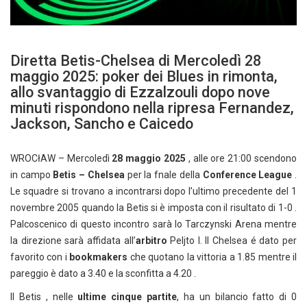
Diretta Betis-Chelsea di Mercoledì 28
maggio 2025: poker dei Blues in rimonta,
allo svantaggio di Ezzalzouli dopo nove
minuti rispondono nella ripresa Fernandez,
Jackson, Sancho e Caicedo
WROCłAW – Mercoledì
28 maggio 2025
, alle ore 21:00 scendono
in campo
Betis – Chelsea
per la fnale della
Conference League
.
Le squadre si trovano a incontrarsi dopo l’ultimo precedente del 1
novembre 2005 quando la Betis si è imposta con il risultato di 1-0 .
Palcoscenico di questo incontro sarà lo Tarczynski Arena mentre
la direzione sarà affidata all’
arbitro
Peljto I. Il Chelsea é dato per
favorito con i
bookmakers
che quotano la vittoria a 1.85 mentre il
pareggio è dato a 3.40 e la sconfitta a 4.20 .
Il Betis , nelle
ultime cinque partite
, ha un bilancio fatto di 0