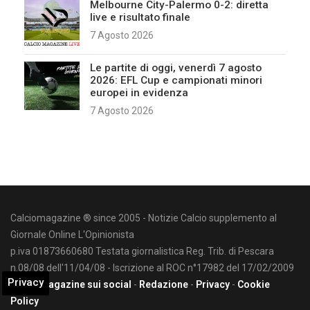
Melbourne City-Palermo 0-2: diretta
live e risultato finale
7 Agosto 2026
Le partite di oggi, venerdì 7 agosto
2026: EFL Cup e campionati minori
europei in evidenza
7 Agosto 2026
Calciomagazine ® since 2005 - Notizie Calcio supplemento al
Giornale Online L'Opinionista
p.iva 01873660680 Testata giornalistica Reg. Trib. di Pescara
n.08/08 dell'11/04/08 - Iscrizione al ROC n°17982 del 17/02/2009
Privacy
Calciomagazine sui social
-
Redazione
-
Privacy
-
Cookie
Policy