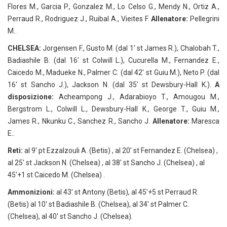
Flores M., Garcia P., Gonzalez M., Lo Celso G., Mendy N., Ortiz A.,
Perraud R., Rodriguez J., Ruibal A., Vieites F.
Allenatore:
Pellegrini
M..
CHELSEA:
Jorgensen F., Gusto M. (dal 1′ st James R.), Chalobah T.,
Badiashile B. (dal 16′ st Colwill L.), Cucurella M., Fernandez E.,
Caicedo M., Madueke N., Palmer C. (dal 42′ st Guiu M.), Neto P. (dal
16′ st Sancho J.), Jackson N. (dal 35′ st Dewsbury-Hall K.).
A
disposizione:
Acheampong J., Adarabioyo T., Amougou M.,
Bergstrom L., Colwill L., Dewsbury-Hall K., George T., Guiu M.,
James R., Nkunku C., Sanchez R., Sancho J.
Allenatore:
Maresca
E..
Reti:
al 9′ pt Ezzalzouli A. (Betis) , al 20′ st Fernandez E. (Chelsea) ,
al 25′ st Jackson N. (Chelsea) , al 38′ st Sancho J. (Chelsea) , al
45’+1 st Caicedo M. (Chelsea) .
Ammonizioni:
al 43′ st Antony (Betis), al 45’+5 st Perraud R.
(Betis) al 10′ st Badiashile B. (Chelsea), al 34′ st Palmer C.
(Chelsea), al 40′ st Sancho J. (Chelsea).