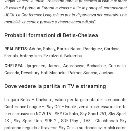
voglio vincere la finale. Possiamo dare la possibilità al club e ai tifosi
di essere il primo in Europa a vincere tutte le principali competizioni
UEFA. La Conference League è un punto di partenza per costruire una
mentalità vincente e provare a vincere ancora di più”.
Probabili formazioni di Betis-Chelsea
REAL BETIS:
Adrián; Sabaly, Bartra, Natan, Rodríguez; Cardoso,
Fornals; Antony, Isco, Ezzalzouli; Bakambu
CHELSEA:
Jørgensen; James, Adarabioyo, Badiashile, Cucurella;
Caicedo, Dewsbury-Hall; Madueke, Palmer, Sancho; Jackson
Dove vedere la partita in TV e streaming
La gara Betis – Chelsea , valida per la giornata del campionato
Conference League – Play Off – Finale , verrà trasmessa in diretta
e in esclusiva su NOW TV , SKY Go Italia, Sky Sport 251, Sky Sport
4K , Sky Sport Uno, SRF 2 , SRF Play , TV8 . Gli abbonati Sky
potranno seguirla attraverso Sky Go sia su dispositivi mobili come