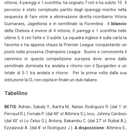
vittorie, 4 pareggi e 1 sconfitta; ha segnato 7 reti e ha subito 10 . Il
percorso è stato complicato partito dagli spareggi mentre nella
sequenza di fare vinte a eliminazione diretta ricordiamo Vitoria
Guimaraes, Jagiellonia e in semifinale la Fiorentina . Il
bilancio
della Chelsea é invece di 4 vittorie, 0 pareggi e 1 sconfitta nelle
ultime 5; 6 reti fatte e 3 subite. La squadra inglese è sulla carta la
favorita e ha appena chiuso la Premier League conquistando un
posto nella prossima Champions League . Buono e convincente il
cammino in questa competizione europea dove arriva dalla
semifinale dominata tra andata e ritorno con il Djurgarden e un
totale di 5-1 tra andata e ritorno . Per la prima volta dalla sua
istituzione la CL non ospita in finale un club italiano .
Tabellino
BETIS:
Adrian, Sabaly Y., Bartra M., Natan, Rodriguez R. (dal 1′ st
Perraud R.), Fornals P. (dal 40′ st Altimira S.), Isco, Johnny Cardoso
(dal 40′ st Lo Celso G.), Antony, Bakambu C. (dal 27′ st Ruibal A.),
Ezzalzouli A. (dal 8′ st Rodriguez J.).
A disposizione:
Altimira S.,