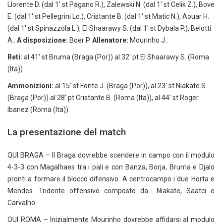
Llorente D. (dal 1′ st Pagano R.), Zalewski N. (dal 1′ st Celik Z.), Bove
E. (dal 1′ st Pellegrini Lo.), Cristante B. (dal 1′ st Matic N.), Aouar H.
(dal 1′ st Spinazzola L.), El Shaarawy S. (dal 1′ st Dybala P.), Belotti
A..
A disposizione:
Boer P.
Allenatore:
Mourinho J..
Reti:
al 41′ st Bruma (Braga (Por)) al 32′ pt El Shaarawy S. (Roma
(Ita)) .
Ammonizioni:
al 15′ st Fonte J. (Braga (Por)), al 23′ st Niakate S.
(Braga (Por)) al 28′ pt Cristante B. (Roma (Ita)), al 44′ st Roger
Ibanez (Roma (Ita)).
La presentazione del match
QUI BRAGA – Il Braga dovrebbe scendere in campo con il modulo
4-3-3 con Magalhaes tra i pali e con Banza, Borja, Bruma e Djalo
pronti a formare il blocco difensivo. A centrocampo i due Horta e
Mendes. Tridente offensivo composto da Niakate, Saatci e
Carvalho.
QUI ROMA – Inizialmente Mourinho dovrebbe affidarsi al modulo