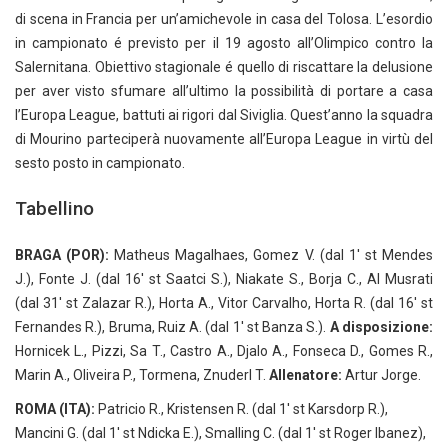
di scena in Francia per un’amichevole in casa del Tolosa. L’esordio
in campionato é previsto per il 19 agosto all’Olimpico contro la
Salernitana. Obiettivo stagionale é quello di riscattare la delusione
per aver visto sfumare all’ultimo la possibilità di portare a casa
l’Europa League, battuti ai rigori dal Siviglia. Quest’anno la squadra
di Mourino parteciperà nuovamente all’Europa League in virtù del
sesto posto in campionato.
Tabellino
BRAGA (POR):
Matheus Magalhaes, Gomez V. (dal 1′ st Mendes
J.), Fonte J. (dal 16′ st Saatci S.), Niakate S., Borja C., Al Musrati
(dal 31′ st Zalazar R.), Horta A., Vitor Carvalho, Horta R. (dal 16′ st
Fernandes R.), Bruma, Ruiz A. (dal 1′ st Banza S.).
A disposizione:
Hornicek L., Pizzi, Sa T., Castro A., Djalo A., Fonseca D., Gomes R.,
Marin A., Oliveira P., Tormena, Znuderl T.
Allenatore:
Artur Jorge.
ROMA (ITA):
Patricio R., Kristensen R. (dal 1′ st Karsdorp R.),
Mancini G. (dal 1′ st Ndicka E.), Smalling C. (dal 1′ st Roger Ibanez),