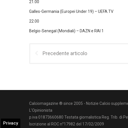
21.00
Galles-Germania (Europei Under 19) – UEFA.TV
22.00
Belgio-Senegal (Mondiali) – DAZN e RAI 1
Precedente articolo
Calciomagazine ® since 2005 - Notizie Calcio suppleme
L'Opinionista
p.iva 01873660680 Testata giornalistica Reg. Trib. di P
Privacy
Iscrizione al ROC n°17982 del 17/02/2009