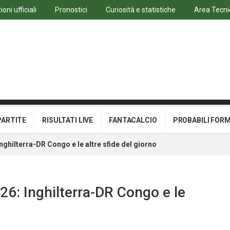
oni ufficiali
Pronostici
Curiosità e statistiche
Area Tecni
PARTITE
RISULTATI LIVE
FANTACALCIO
PROBABILI FOR
 Inghilterra-DR Congo e le altre sfide del giorno
2026: Inghilterra-DR Congo e le