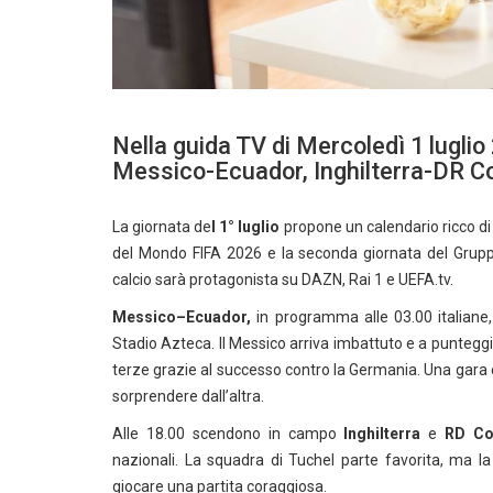
Nella guida TV di Mercoledì 1 luglio
Messico-Ecuador, Inghilterra-DR C
La giornata de
l 1° luglio
propone un calendario ricco di 
del Mondo FIFA 2026 e la seconda giornata del Gruppo 
calcio sarà protagonista su DAZN, Rai 1 e UEFA.tv.
Messico–Ecuador,
in programma alle 03.00 italiane,
Stadio Azteca. Il Messico arriva imbattuto e a punteggi
terze grazie al successo contro la Germania. Una gara c
sorprendere dall’altra.
Alle 18.00 scendono in campo
Inghilterra
e
RD C
nazionali. La squadra di Tuchel parte favorita, ma 
giocare una partita coraggiosa.