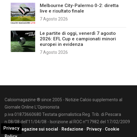
Melbourne City-Palermo 0-2: diretta
live e risultato finale
7 Agosto 2026
Le partite di oggi, venerdì 7 agosto
2026: EFL Cup e campionati minori
europei in evidenza
7 Agosto 2026
Calciomagazine ® since 2005 - Notizie Calcio supplemento al
Giornale Online L'Opinionista
p.iva 01873660680 Testata giornalistica Reg. Trib. di Pescara
n.08/08 dell'11/04/08 - Iscrizione al ROC n°17982 del 17/02/2009
Privacy
Calciomagazine sui social
-
Redazione
-
Privacy
-
Cookie
Policy