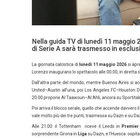
Nella guida TV di lunedì 11 maggio 
di Serie A sarà trasmesso in esclu
La giornata calcistica di
lunedì 11 maggio 2026
si apr
Lorenzo inaugurano lo spettacolo alle 00.00, in diretta 
Dall’altra parte del mondo, mentre Buenos Aires si acce
United–Austin all’una, poi Los Angeles FC–Houston 
20.00 propone Al Taawoun–Al Ahli, ancora su Sportital
Poi arriva il blocco serale, quello che accende davvero il
vale molto più dei tre punti, trasmessa su Dazn e su Daz
Alle 21.00: il Tottenham riceve il Leeds in
Premier
sorprendente Girona in
Liga
su Dazn, e l’Huesca ospita