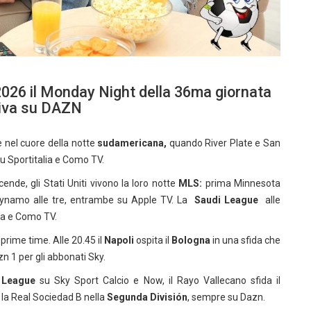
2026 il Monday Night della 36ma giornata
siva su DAZN
e nel cuore della notte
sudamericana,
quando River Plate e San
su Sportitalia e Como TV.
nde, gli Stati Uniti vivono la loro notte
MLS:
prima Minnesota
Dynamo alle tre, entrambe su Apple TV. La
Saudi League
alle
ia e Como TV.
 prime time. Alle 20.45 il
Napoli
ospita il
Bologna
in una sfida che
n 1 per gli abbonati Sky.
 League
su Sky Sport Calcio e Now, il Rayo Vallecano sfida il
 la Real Sociedad B nella
Segunda División
, sempre su Dazn.