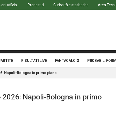
oni ufficiali
Pronostici
Curiosità e statistiche
Area Tecni
PARTITE
RISULTATI LIVE
FANTACALCIO
PROBABILI FOR
26: Napoli-Bologna in primo piano
o 2026: Napoli-Bologna in primo