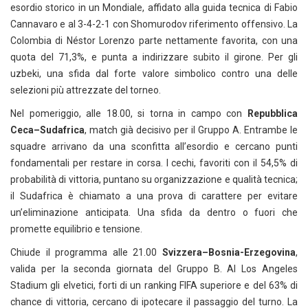
esordio storico in un Mondiale, affidato alla guida tecnica di Fabio
Cannavaro e al 3-4-2-1 con Shomurodov riferimento offensivo. La
Colombia di Néstor Lorenzo parte nettamente favorita, con una
quota del 71,3%, e punta a indirizzare subito il girone. Per gli
uzbeki, una sfida dal forte valore simbolico contro una delle
selezioni più attrezzate del torneo.
Nel pomeriggio, alle 18.00, si torna in campo con
Repubblica
Ceca–Sudafrica
, match già decisivo per il Gruppo A. Entrambe le
squadre arrivano da una sconfitta all’esordio e cercano punti
fondamentali per restare in corsa. I cechi, favoriti con il 54,5% di
probabilità di vittoria, puntano su organizzazione e qualità tecnica;
il Sudafrica è chiamato a una prova di carattere per evitare
un’eliminazione anticipata. Una sfida da dentro o fuori che
promette equilibrio e tensione.
Chiude il programma alle 21.00
Svizzera–Bosnia-Erzegovina
,
valida per la seconda giornata del Gruppo B. Al Los Angeles
Stadium gli elvetici, forti di un ranking FIFA superiore e del 63% di
chance di vittoria, cercano di ipotecare il passaggio del turno. La