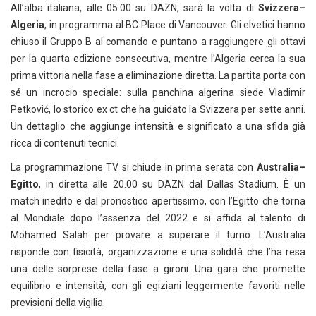
All’alba italiana, alle 05.00 su DAZN, sarà la volta di
Svizzera–
Algeria
, in programma al BC Place di Vancouver. Gli elvetici hanno
chiuso il Gruppo B al comando e puntano a raggiungere gli ottavi
per la quarta edizione consecutiva, mentre l’Algeria cerca la sua
prima vittoria nella fase a eliminazione diretta. La partita porta con
sé un incrocio speciale: sulla panchina algerina siede Vladimir
Petković, lo storico ex ct che ha guidato la Svizzera per sette anni.
Un dettaglio che aggiunge intensità e significato a una sfida già
ricca di contenuti tecnici.
La programmazione TV si chiude in prima serata con
Australia–
Egitto
, in diretta alle 20.00 su DAZN dal Dallas Stadium. È un
match inedito e dal pronostico apertissimo, con l’Egitto che torna
al Mondiale dopo l’assenza del 2022 e si affida al talento di
Mohamed Salah per provare a superare il turno. L’Australia
risponde con fisicità, organizzazione e una solidità che l’ha resa
una delle sorprese della fase a gironi. Una gara che promette
equilibrio e intensità, con gli egiziani leggermente favoriti nelle
previsioni della vigilia.