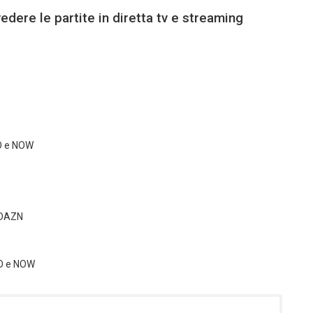
edere le partite in diretta tv e streaming
O e NOW
 DAZN
IO e NOW