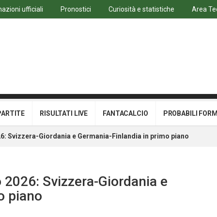
azioni ufficiali
Pronostici
Curiosità e statistiche
Area Te
PARTITE
RISULTATI LIVE
FANTACALCIO
PROBABILI FOR
26: Svizzera-Giordania e Germania-Finlandia in primo piano
o 2026: Svizzera-Giordania e
o piano