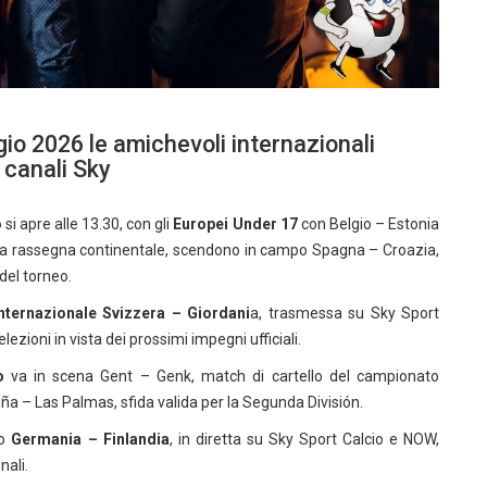
o 2026 le amichevoli internazionali
 canali Sky
o
si apre alle 13.30, con gli
Europei Under 17
con Belgio – Estonia
la rassegna continentale, scendono in campo Spagna – Croazia,
del torneo.
nternazionale Svizzera – Giordani
a, trasmessa su Sky Sport
lezioni in vista dei prossimi impegni ufficiali.
o
va in scena Gent – Genk, match di cartello del campionato
ña – Las Palmas, sfida valida per la Segunda División.
o
Germania – Finlandia
, in diretta su Sky Sport Calcio e NOW,
nali.