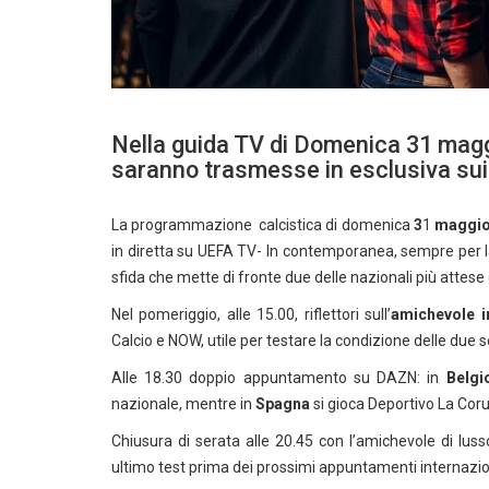
Nella guida TV di Domenica 31 maggi
saranno trasmesse in esclusiva sui
La programmazione calcistica di domenica
3
1
maggi
in diretta su UEFA TV- In contemporanea, sempre per 
sfida che mette di fronte due delle nazionali più attese 
Nel pomeriggio, alle 15.00, riflettori sull’
amichevole i
Calcio e NOW, utile per testare la condizione delle due se
Alle 18.30 doppio appuntamento su DAZN: in
Belgi
nazionale, mentre in
Spagna
si gioca Deportivo La Coru
Chiusura di serata alle 20.45 con l’amichevole di luss
ultimo test prima dei prossimi appuntamenti internazio