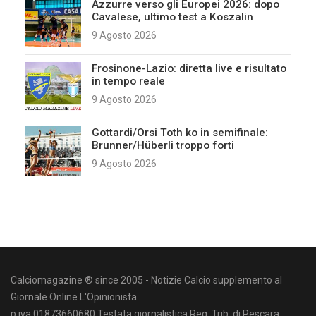
Azzurre verso gli Europei 2026: dopo
Cavalese, ultimo test a Koszalin
9 Agosto 2026
Frosinone-Lazio: diretta live e risultato
in tempo reale
9 Agosto 2026
Gottardi/Orsi Toth ko in semifinale:
Brunner/Hüberli troppo forti
9 Agosto 2026
Calciomagazine ® since 2005 - Notizie Calcio supplemento al
Giornale Online L'Opinionista
p.iva 01873660680 Testata giornalistica Reg. Trib. di Pescara