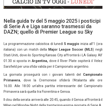
Nella guida tv del 5 maggio 2025 i posticipi
di Serie A e Liga saranno trasmessi da
DAZN; quello di Premier League su Sky
La programmazione calcistica di lunedì
5 maggio
inizia all’1 (ora
italiana) con un match della
Major League Soccer (MLS
) negli
Stati Uniti, dove ilo Sporting Kansas City affronterà i LA Galaxy. All’
01.30 si sposta in
Argentina,
dove il River Plate ospiterà il Velez
Sarsfield per una sfida valida per il Campionato argentino.
La giornata proseguirà con i giovani talenti del
Campionato
Primavera
, dove la Cremonese sfiderà l’Atalanta alle ore
16.00. Alle 18.00 un’altra partita interessante del Campionato
Primavera sarà quella tra Fiorentina e Genoa.
Il clou della serata arriverà alle 20.45, quando il Genoa affronterà il
Milan nel Monday Night della trentacinquesima giornata di Serie A