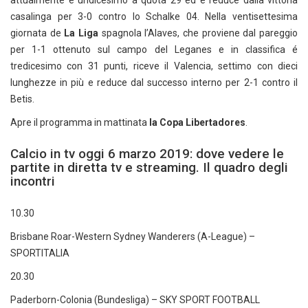
attualmente é undicesimo a quota 29 ed é reduce dalla vittoria
casalinga per 3-0 contro lo Schalke 04. Nella ventisettesima
giornata de
La Liga
spagnola l’Alaves, che proviene dal pareggio
per 1-1 ottenuto sul campo del Leganes e in classifica é
tredicesimo con 31 punti, riceve il Valencia, settimo con dieci
lunghezze in più e reduce dal successo interno per 2-1 contro il
Betis.
Apre il programma in mattinata
la Copa Libertadores
.
Calcio in tv oggi 6 marzo 2019: dove vedere le
partite in diretta tv e streaming. Il quadro degli
incontri
10.30
Brisbane Roar-Western Sydney Wanderers (A-League) –
SPORTITALIA
20.30
Paderborn-Colonia (Bundesliga) – SKY SPORT FOOTBALL