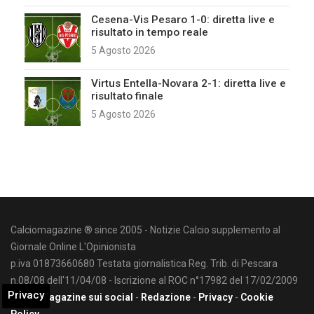
Cesena-Vis Pesaro 1-0: diretta live e
risultato in tempo reale
5 Agosto 2026
Virtus Entella-Novara 2-1: diretta live e
risultato finale
5 Agosto 2026
Calciomagazine ® since 2005 - Notizie Calcio supplemento al
Giornale Online L'Opinionista
p.iva 01873660680 Testata giornalistica Reg. Trib. di Pescara
n.08/08 dell'11/04/08 - Iscrizione al ROC n°17982 del 17/02/2009
Privacy
Calciomagazine sui social
-
Redazione
-
Privacy
-
Cookie
Policy