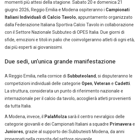
momenti più attesi della stagione. Sabato 20 e domenica 21
giugno 2026, Reggio Emilia e Modena ospiteranno i
Campionati
Italiani Individuali di Calcio Tavolo
, appuntamento organizzato
dalla Federazione Italiana Sportiva Calcio Tavolo in collaborazione
con il Settore Nazionale Subbuteo di OPES Italia. Due giorni di
sfide, emozioni e titoli in palio che coinvolgeranno atleti di ogni età,
dai più esperti ai giovanissimi.
Due sedi, un’unica grande manifestazione
A Reggio Emilia, nella cornice di
Subbuteoland
, si disputeranno le
competizioni individuali delle categorie
Open
,
Veteran
e
Cadetti
.
La struttura, considerata un punto di riferimento nazionale e
internazionale per il calcio da tavolo, accoglierà atleti provenienti
da tutta Italia.
A Modena, invece, il
PalaMolza
sarà il centro nevralgico delle
categorie giovanili e dei Campionati Italiani a squadre
Primavera
e
Juniores
, grazie al supporto dei Subbuteisti Modena, da anni
impegnati nella crescita del settore giovanile.