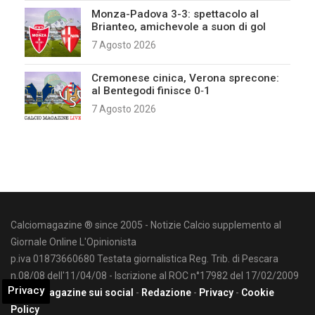
Monza-Padova 3-3: spettacolo al
Brianteo, amichevole a suon di gol
7 Agosto 2026
Cremonese cinica, Verona sprecone:
al Bentegodi finisce 0‑1
7 Agosto 2026
Calciomagazine ® since 2005 - Notizie Calcio supplemento al
Giornale Online L'Opinionista
p.iva 01873660680 Testata giornalistica Reg. Trib. di Pescara
n.08/08 dell'11/04/08 - Iscrizione al ROC n°17982 del 17/02/2009
Privacy
Calciomagazine sui social
-
Redazione
-
Privacy
-
Cookie
Policy