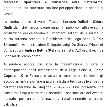
Mediaset, Sportitalia e numerose altre piattaforme,
garantendo una copertura capillare per appassionati e addetti ai
lavori.
La conduzione televisiva è affidata a
Lorenzo Dallari
e
Chiara
Giuffrida
, che accompagneranno il pubblico attraverso la
costruzione del calendario e i momenti salienti della serata. In
studio saranno presenti il Presidente della Lega Serie A
Ezio
Simonelli
, l’Amministratore Delegato
Luigi De Siervo
, l’Head of
Competitions
Andrea Butti
e
Stefano Ballista
, CEO di Enilive, Title
Sponsor del campionato.
A rendere ancora più ricca la presentazione ci sarà la
partecipazione degli Ambassador della Lega Serie A,
Fabio
Capello
e
Ciro Ferrara
, chiamati a commentare in diretta gli
accoppiamenti e a offrire una prima lettura tecnica delle sfide che
caratterizzeranno la stagione 2026/2027. Una presenza che
conferma il taglio sempre più narrativo e spettacolare dell’evento,
pensato per unire informazione, intrattenimento e analisi
calcistica.