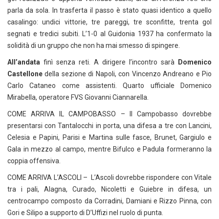
parla da sola. In trasferta il passo è stato quasi identico a quello
casalingo: undici vittorie, tre pareggi, tre sconfitte, trenta gol
segnati e tredici subiti. L’1-0 al Guidonia 1937 ha confermato la
solidità di un gruppo che non ha mai smesso di spingere.
All’andata
finì senza reti. A dirigere l’incontro sarà
Domenico
Castellone
della sezione di Napoli, con Vincenzo Andreano e Pio
Carlo Cataneo come assistenti. Quarto ufficiale Domenico
Mirabella, operatore FVS Giovanni Ciannarella.
COME ARRIVA IL CAMPOBASSO – Il Campobasso dovrebbe
presentarsi con Tantalocchi in porta, una difesa a tre con Lancini,
Celesia e Papini, Parisi e Martina sulle fasce, Brunet, Gargiulo e
Gala in mezzo al campo, mentre Bifulco e Padula formeranno la
coppia offensiva.
COME ARRIVA L’ASCOLI – L’Ascoli dovrebbe rispondere con Vitale
tra i pali, Alagna, Curado, Nicoletti e Guiebre in difesa, un
centrocampo composto da Corradini, Damiani e Rizzo Pinna, con
Gori e Silipo a supporto di D’Uffizi nel ruolo di punta.