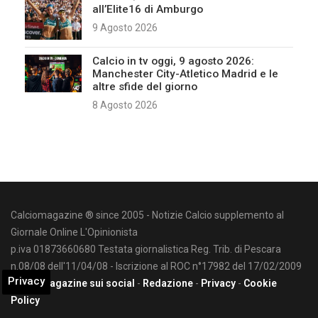
all’Elite16 di Amburgo
9 Agosto 2026
Calcio in tv oggi, 9 agosto 2026:
Manchester City-Atletico Madrid e le
altre sfide del giorno
8 Agosto 2026
Calciomagazine ® since 2005 - Notizie Calcio supplemento al
Giornale Online L'Opinionista
p.iva 01873660680 Testata giornalistica Reg. Trib. di Pescara
n.08/08 dell'11/04/08 - Iscrizione al ROC n°17982 del 17/02/2009
Privacy
Calciomagazine sui social
-
Redazione
-
Privacy
-
Cookie
Policy