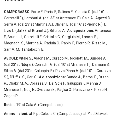
CAMPOBASSO:
Forte F., Parisi F., Salines E., Celesia C. (dal 16′ st
Cerretelli F.), Lombari A. (dal 33′ st Antenucci F.), Gala A., Agazzi D.,
Serra A. (dal 23′ st Martina A.), Olivieri E. (dal 16′ st Pierno R.), Di
Livio L. (dal 33′ st Brunet J.), Bifulco A..
A disposizione:
Antenucci
F., Brunet J., Cerretelli F., Cristallo C., Gargiulo M., Lancini E.,
Magnaghi S., Martina A., Padula C., Papini F., Pierno R., Rizzo M.,
Sarr A. M., Tantalocchi E.
ASCOLI:
Vitale S., Alagna M., Curado M., Nicoletti M., Guiebre A.
(dal 23′ st Ndoj E.), Corradini G. (dal 10′ st Milanese T.), Damiani S.,
Silipo A. (dal 23′ st Galuppini F.), Rizzo Pinna A. (dal 10′ st Corazza
S.), D’Uffizi S., Gori G..
A disposizione:
Bando A., Barosi D., Brzan
R., Chakir M. A., Corazza S., Del Sole F., Galuppini F., Menna D.,
Milanese T., Ndoj E., Oviszach E., Pagliai G., Palazzino F., Rizzo N.,
Zagari R.
Reti:
al 19′ st Gala A. (Campobasso) .
Ammonizioni:
al 9′ pt Celesia C. (Campobasso), al 7′ st Di Livio L.