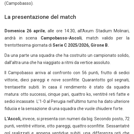
(Campobasso).
La presentazione del match
Domenica 26 aprile
, alle ore 14:30, all’Axum Stadium Molinari,
andrà in scena
Campobasso-Ascoli
, match valido per la
trentottesima giornata di
Serie C 2025/2026, Girone B.
Da una parte una squadra che ha costruito un campionato solido,
dall’altra una che ha viaggiato a ritmi da vertice assoluto.
Il Campobasso arriva al confronto con 56 punti, frutto di sedici
vittorie, dieci pareggi e nove sconfitte. Quarantotto gol segnati,
trentasette subiti. In casa il rendimento è stato da squadra
matura: otto successi, cinque pari, quattro ko, ventitré reti fatte e
sedici incassate. L’1-0 al Perugia nell’ultimo turno ha dato ulteriore
fiducia e la sensazione di una squadra che vuole chiudere forte.
L’Ascoli,
invece, si presenta con numeri da big. Secondo posto, 72
punti, ventitré vittorie, otto pareggi, quattro sconfitte. Sessantatré
gol realizzati e appena ventidue subiti, una differenza reti che